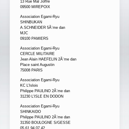
13 Rue Mal Joffre
09500 MIREPOIX
Association Egami-Ryu
SHINBUKAN
A.SCHNEIDER 5Ã¨me dan
MJC
09100 PAMIERS
Association Egami-Ryu
CERCLE MILITAIRE
Jean Alain HAEFELIN 2Ã¨me dan
Place saint Augustin
75008 PARIS
Association Egami-Ryu
KC L’Islois
Philippe PAULINO 2Ã¨me dan
31230 L’ISLE EN DODON
Association Egami-Ryu
SHINKAIDO
Philippe PAULINO 2Ã¨me dan
31350 BOULOGNE S/GESSE
05.61.94.07.42