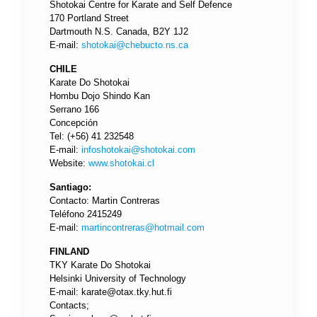
Shotokai Centre for Karate and Self Defence
170 Portland Street
Dartmouth N.S. Canada, B2Y 1J2
E-mail:
shotokai@chebucto.ns.ca
CHILE
Karate Do Shotokai
Hombu Dojo Shindo Kan
Serrano 166
Concepción
Tel: (+56) 41 232548
E-mail:
infoshotokai@shotokai.com
Website:
www.shotokai.cl
Santiago:
Contacto: Martin Contreras
Teléfono 2415249
E-mail:
martincontreras@hotmail.com
FINLAND
TKY Karate Do Shotokai
Helsinki University of Technology
E-mail:
karate@otax.tky.hut.fi
Contacts;