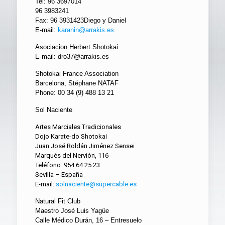
Tel: 96 3697014
96 3983241
Fax: 96 3931423Diego y Daniel
E-mail:
karanin@arrakis.es
Asociacion Herbert Shotokai
E-mail:
dro37@arrakis.es
Shotokai France Association
Barcelona, Stéphane NATAF
Phone: 00 34 (9) 488 13 21
Sol Naciente
Artes Marciales Tradicionales
Dojo Karate-do Shotokai
Juan José Roldán Jiménez Sensei
Marqués del Nervión, 116
Teléfono: 954 64 25 23
Sevilla – España
E-mail:
solnaciente@supercable.es
Natural Fit Club
Maestro José Luis Yagüe
Calle Médico Durán, 16 – Entresuelo