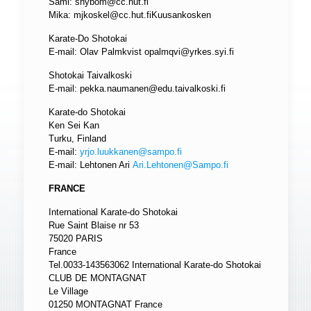
Sami:
snybom@cc.hut.fi
Mika:
mjkoskel@cc.hut.fiKuusankosken
Karate-Do Shotokai
E-mail: Olav Palmkvist
opalmqvi@yrkes.syi.fi
Shotokai Taivalkoski
E-mail:
pekka.naumanen@edu.taivalkoski.fi
Karate-do Shotokai
Ken Sei Kan
Turku, Finland
E-mail:
yrjo.luukkanen@sampo.fi
E-mail: Lehtonen Ari
Ari.Lehtonen@Sampo.fi
FRANCE
International Karate-do Shotokai
Rue Saint Blaise nr 53
75020 PARIS
France
Tel.0033-143563062 International Karate-do Shotokai
CLUB DE MONTAGNAT
Le Village
01250 MONTAGNAT France