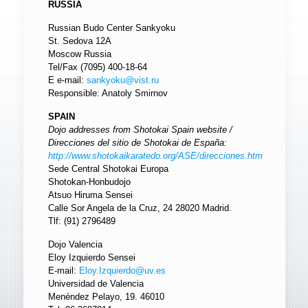
RUSSIA
Russian Budo Center Sankyoku
St. Sedova 12A
Moscow Russia
Tel/Fax (7095) 400-18-64
E e-mail:
sankyoku@vist.ru
Responsible: Anatoly Smirnov
SPAIN
Dojo addresses from Shotokai Spain website /
Direcciones del sitio de Shotokai de España:
http://www.shotokaikaratedo.org/ASE/direcciones.htm
Sede Central Shotokai Europa
Shotokan-Honbudojo
Atsuo Hiruma Sensei
Calle Sor Angela de la Cruz, 24 28020 Madrid.
Tlf: (91) 2796489
Dojo Valencia
Eloy Izquierdo Sensei
E-mail:
Eloy.Izquierdo@uv.es
Universidad de Valencia
Menéndez Pelayo, 19. 46010