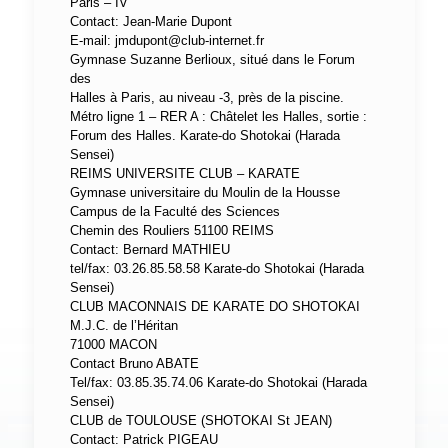
Paris – IV
Contact: Jean-Marie Dupont
E-mail:
jmdupont@club-internet.fr
Gymnase Suzanne Berlioux, situé dans le Forum
des
Halles à Paris, au niveau -3, près de la piscine.
Métro ligne 1 – RER A : Châtelet les Halles, sortie :
Forum des Halles. Karate-do Shotokai (Harada
Sensei)
REIMS UNIVERSITE CLUB – KARATE
Gymnase universitaire du Moulin de la Housse
Campus de la Faculté des Sciences
Chemin des Rouliers 51100 REIMS
Contact: Bernard MATHIEU
tel/fax: 03.26.85.58.58 Karate-do Shotokai (Harada
Sensei)
CLUB MACONNAIS DE KARATE DO SHOTOKAI
M.J.C. de l’Héritan
71000 MACON
Contact Bruno ABATE
Tel/fax: 03.85.35.74.06 Karate-do Shotokai (Harada
Sensei)
CLUB de TOULOUSE (SHOTOKAI St JEAN)
Contact: Patrick PIGEAU