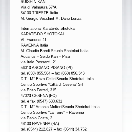
SUISHIN-KAN
Via di Valmaura 57/A
34100 TRIESTE Italia
M. Giorgio Vecchiet M. Dario Lonza
International Karate-do Shotokai
KARATE-DO SHOTOKAI
Vl. Francesi 41
RAVENNA Italia
M. Claudio Bondi Scuola Shotokai Italia
Aquarius – Seido Kan – Pisa
via Italo Possenti, 21
56010 ASCIANO PISANO (PI)
tel. (050) 855.564 – fax (050) 856.343
D.T.: M° Enzo CelliniScuola Shotokai Italia
Centro Sportivo “Città di Cesena” Srl
via Enzo Ferrari, 315
47023 CESENA (FO)
tel. e fax (0547) 630.631
D.T.: M° Antonio MaltoniScuola Shotokai Italia
Centro Sportivo “La Torre” – Ravenna
via Paolo Costa, 2
48100 RAVENNA (RA)
tel. (0544) 212.827 – fax (0544) 34.752