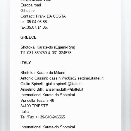
Europa road
Gibraltar
Contact: Frank DA COSTA
tel: 35.04.06.88.
fax:35.07.14.06.
GREECE
Shotokai Karate-do (Egami-Ryu)
Tlf: 031 839759 & 031 324578
ITALY
Shotokai Karate-do Milano
Antonio Cassini:
cassini@ic8sd2.settimo.italtel.it
Giulio Spinelli:
giulio.spinelli@italtel.it
Anselmo Biffi:
anselmo.biffi@italtel.it
International Karate-do Shotokai
Via della Tesa nr 48
34100 TRIESTE
Italia
Tel./Fax ++39-040-946565
International Karate-do Shotokai