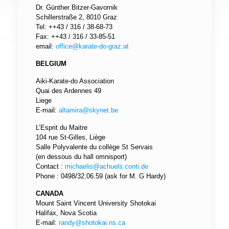
Dr. Günther Bitzer-Gavornik
Schillerstraße 2, 8010 Graz
Tel: ++43 / 316 / 38-68-73
Fax: ++43 / 316 / 33-85-51
email:
office@karate-do-graz.at
BELGIUM
Aiki-Karate-do Association
Quai des Ardennes 49
Liege
E-mail:
altamira@skynet.be
L’Esprit du Maitre
104 rue St-Gilles, Liège
Salle Polyvalente du collège St Servais
(en dessous du hall omnisport)
Contact :
michaelis@achuels.conti.de
Phone : 0498/32.06.59 (ask for M. G Hardy)
CANADA
Mount Saint Vincent University Shotokai
Halifax, Nova Scotia
E-mail:
randy@shotokai.ns.ca