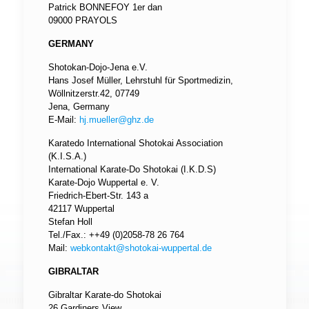
Patrick BONNEFOY 1er dan
09000 PRAYOLS
GERMANY
Shotokan-Dojo-Jena e.V.
Hans Josef Müller, Lehrstuhl für Sportmedizin,
Wöllnitzerstr.42, 07749
Jena, Germany
E-Mail:
hj.mueller@ghz.de
Karatedo International Shotokai Association
(K.I.S.A.)
International Karate-Do Shotokai (I.K.D.S)
Karate-Dojo Wuppertal e. V.
Friedrich-Ebert-Str. 143 a
42117 Wuppertal
Stefan Holl
Tel./Fax.: ++49 (0)2058-78 26 764
Mail:
webkontakt@shotokai-wuppertal.de
GIBRALTAR
Gibraltar Karate-do Shotokai
26 Gardiners View