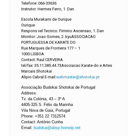
Telefone: 066-33636
Instrutor: Hermes Ferro, 1. Dan
Escola Murakami de Ourique
Ourique
Respons vel Tecnico: Firmino Ascensao, 1. Dan
Monitor: Joao Gomes, 2. kyuASSOCIACAO
PORTUGUESSA DE KARATE DO
Rue Marques de Fronteira 177 – 1
1000 LISBOA
Contact: Raul CERVEIRA
tel/fax: 35.11.385.44.73Asociacao Karate-do e Artes
Marcais Shotokai
Alipio Cabral E-mail:
webmaster@shotokai.pt
Associação Budokai Shotokai de Portugal
Address:
Tv. da Colónia, 43 – 3º A
4405-325 S. Félix da Marinha
Vila Nova de Gaia, Portugal
Phone: +351 22 7312574
Contact: António Cunha
Email:
budokai@absp.homeip.net