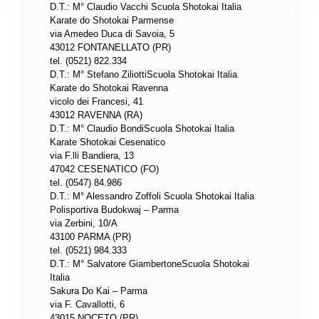
D.T.: M° Claudio Vacchi Scuola Shotokai Italia
Karate do Shotokai Parmense
via Amedeo Duca di Savoia, 5
43012 FONTANELLATO (PR)
tel. (0521) 822.334
D.T.: M° Stefano ZiliottiScuola Shotokai Italia
Karate do Shotokai Ravenna
vicolo dei Francesi, 41
43012 RAVENNA (RA)
D.T.: M° Claudio BondiScuola Shotokai Italia
Karate Shotokai Cesenatico
via F.lli Bandiera, 13
47042 CESENATICO (FO)
tel. (0547) 84.986
D.T.: M° Alessandro Zoffoli Scuola Shotokai Italia
Polisportiva Budokwaj – Parma
via Zerbini, 10/A
43100 PARMA (PR)
tel. (0521) 984.333
D.T.: M° Salvatore GiambertoneScuola Shotokai
Italia
Sakura Do Kai – Parma
via F. Cavallotti, 6
43015 NOCETO (PR)