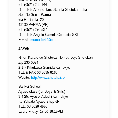
tel. (0521) 259.144
D.T.: Istr. Alberto TanziScuola Shotokai Italia
Sen No Sen – Parma
via R. Barilla, 20
43100 PARMA (PR)
tel. (0521) 270.537
D.T.: Istr. Angelo CameliaContacto SSI
E-mail:
marco.forti@iol.it
JAPAN
Nihon Karate-do Shotokai Hombu Dojo Shotokan
Zip 130-0024
2-1-7 Kikukawa Sumida-Ku Tokyo
TEL & FAX 03-3635-8166
Wesite:
http://www.shotokai.jp
Sankei School
Ayase class (for Boys & Girls)
3-4-25, Ayase, Adachi-ku, Tokyo
Ito Yokado Ayase-Shop 6F
TEL: 03-3629-4953
Every Friday, 17:00-18:15PM