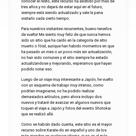
conocer el resto, este recurso ha existido por más de
tres años y no dejará de estar aquí en el futuro,
siempre está siendo actualizado y vale la pena
visitarlo cada cierto tiempo.
Para nuestros visitantes recurrentes, bueno tenerlos
de vuelta! Me siento muy feliz de que nunca hemos
sido un sitio que ha caído en la categoría de sitio
muerto o fósil, aunque han habido momentos en que
ha pasado un mes o un poco más sin actualización,
no han sido comunes y el sitio siempre ha estado
actualizandose y mejorando, esperamos que hayan
podido notar eso.
Luego de un viaje muy interesante a Japón, he vuelto
con un esquema de trabajo muy intenso, como
podrían imaginarse, no he podido realizar
demasiados artículos, pero ahora incluyo dos
nuevos y trataré de avanzar en algunos nuevos que
toquen el viaje a Japón y fotos del evento Shotokai
que se realizó allá.
Como se habrán dado cuenta, este sitio es el mayor
recurso sobre Karate-do en español y uno de los
más grandes en cualquier idioma, si no es el más