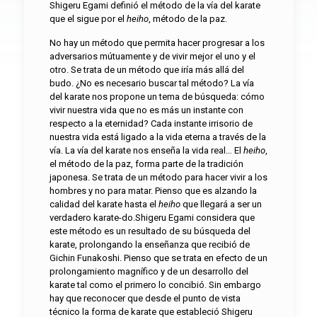
Shigeru Egami definió el método de la vía del karate
que el sigue por el
heiho
, método de la paz.
No hay un método que permita hacer progresar a los
adversarios mútuamente y de vivir mejor el uno y el
otro. Se trata de un método que iría más allá del
budo. ¿No es necesario buscar tal método? La vía
del karate nos propone un tema de búsqueda: cómo
vivir nuestra vida que no es más un instante con
respecto a la eternidad? Cada instante irrisorio de
nuestra vida está ligado a la vida eterna a través de la
vía. La vía del karate nos enseña la vida real… El
heiho
,
el método de la paz, forma parte de la tradición
japonesa. Se trata de un método para hacer vivir a los
hombres y no para matar. Pienso que es alzando la
calidad del karate hasta el
heiho
que llegará a ser un
verdadero karate-do.Shigeru Egami considera que
este método es un resultado de su búsqueda del
karate, prolongando la enseñanza que recibió de
Gichin Funakoshi. Pienso que se trata en efecto de un
prolongamiento magnífico y de un desarrollo del
karate tal como el primero lo concibió. Sin embargo
hay que reconocer que desde el punto de vista
técnico la forma de karate que estableció Shigeru