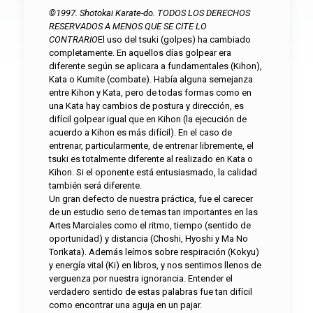
©1997. Shotokai Karate-do. TODOS LOS DERECHOS
RESERVADOS A MENOS QUE SE CITE LO
CONTRARIO
El uso del tsuki (golpes) ha cambiado
completamente. En aquellos días golpear era
diferente según se aplicara a fundamentales (Kihon),
Kata o Kumite (combate). Había alguna semejanza
entre Kihon y Kata, pero de todas formas como en
una Kata hay cambios de postura y dirección, es
difícil golpear igual que en Kihon (la ejecución de
acuerdo a Kihon es más difícil). En el caso de
entrenar, particularmente, de entrenar libremente, el
tsuki es totalmente diferente al realizado en Kata o
Kihon. Si el oponente está entusiasmado, la calidad
también será diferente.
Un gran defecto de nuestra práctica, fue el carecer
de un estudio serio de temas tan importantes en las
Artes Marciales como el ritmo, tiempo (sentido de
oportunidad) y distancia (Choshi, Hyoshi y Ma No
Torikata). Además leímos sobre respiración (Kokyu)
y energía vital (Ki) en libros, y nos sentimos llenos de
verguenza por nuestra ignorancia. Entender el
verdadero sentido de estas palabras fue tan difícil
como encontrar una aguja en un pajar.