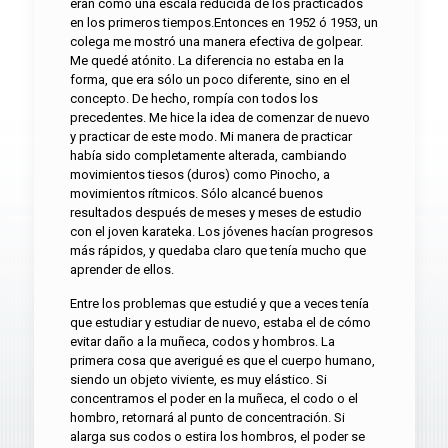
eran como una escala reducida de los practicados
en los primeros tiempos.Entonces en 1952 ó 1953, un
colega me mostró una manera efectiva de golpear.
Me quedé atónito. La diferencia no estaba en la
forma, que era sólo un poco diferente, sino en el
concepto. De hecho, rompía con todos los
precedentes. Me hice la idea de comenzar de nuevo
y practicar de este modo. Mi manera de practicar
había sido completamente alterada, cambiando
movimientos tiesos (duros) como Pinocho, a
movimientos rítmicos. Sólo alcancé buenos
resultados después de meses y meses de estudio
con el joven karateka. Los jóvenes hacían progresos
más rápidos, y quedaba claro que tenía mucho que
aprender de ellos.
Entre los problemas que estudié y que a veces tenía
que estudiar y estudiar de nuevo, estaba el de cómo
evitar daño a la muñeca, codos y hombros. La
primera cosa que averigué es que el cuerpo humano,
siendo un objeto viviente, es muy elástico. Si
concentramos el poder en la muñeca, el codo o el
hombro, retornará al punto de concentración. Si
alarga sus codos o estira los hombros, el poder se