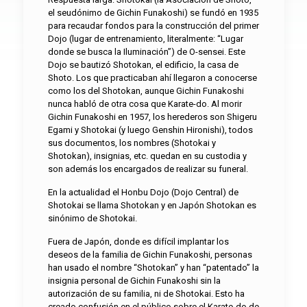
el seudónimo de Gichin Funakoshi) se fundó en 1935
para recaudar fondos para la construcción del primer
Dojo (lugar de entrenamiento, literalmente: “Lugar
donde se busca la Iluminación”) de O-sensei. Este
Dojo se bautizó Shotokan, el edificio, la casa de
Shoto. Los que practicaban ahí llegaron a conocerse
como los del Shotokan, aunque Gichin Funakoshi
nunca habló de otra cosa que Karate-do. Al morir
Gichin Funakoshi en 1957, los herederos son Shigeru
Egami y Shotokai (y luego Genshin Hironishi), todos
sus documentos, los nombres (Shotokai y
Shotokan), insignias, etc. quedan en su custodia y
son además los encargados de realizar su funeral.
En la actualidad el Honbu Dojo (Dojo Central) de
Shotokai se llama Shotokan y en Japón Shotokan es
sinónimo de Shotokai.
Fuera de Japón, donde es difícil implantar los
deseos de la familia de Gichin Funakoshi, personas
han usado el nombre “Shotokan” y han “patentado” la
insignia personal de Gichin Funakoshi sin la
autorización de su familia, ni de Shotokai. Esto ha
creado confusión en el público sobre el Karate-do de