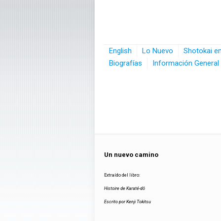
English
Lo Nuevo
Shotokai e
Biografías
Información General
Un nuevo camino
Extraído del libro:
Histoire de Karaté-dô
Escrito por Kenji Tokitsu