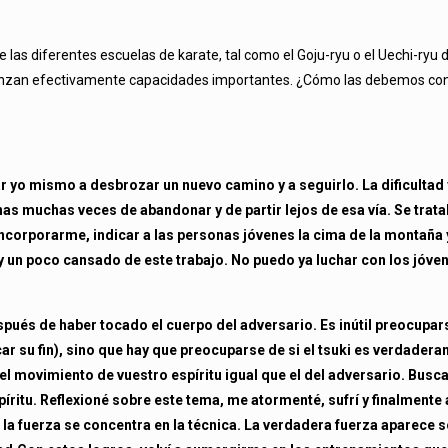
 las diferentes escuelas de karate, tal como el Goju-ryu o el Uechi-ryu 
 alcanzan efectivamente capacidades importantes. ¿Cómo las debemos co
 yo mismo a desbrozar un nuevo camino y a seguirlo. La dificultad y
s muchas veces de abandonar y de partir lejos de esa vía. Se trata
incorporarme, indicar a las personas jóvenes la cima de la montaña
 un poco cansado de este trabajo. No puedo ya luchar con los jóv
espués de haber tocado el cuerpo del adversario. Es inútil preocupa
car su fin), sino que hay que preocuparse de si el tsuki es verdader
l movimiento de vuestro espíritu igual que el del adversario. Busc
píritu. Reflexioné sobre este tema, me atormenté, sufrí y finalmente
l la fuerza se concentra en la técnica. La verdadera fuerza aparece 