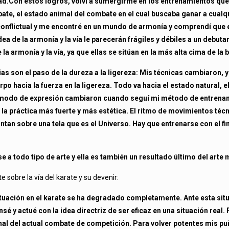
ad.
Con estos logros, volví a sumergirme en los entrenamientos que
bate, el estado animal del combate en el cual buscaba ganar a cualqui
onflictual y me encontré en un mundo de armonía y comprendí que er
idea de la armonía y la vía le parecerán frágiles y débiles a un debuta
 la armonía y la vía, ya que ellas se sitúan en la más alta cima de la
ias son el paso de la dureza a la ligereza: Mis técnicas cambiaron, y
po hacia la fuerza en la ligereza. Todo va hacia el estado natural, e
y el modo de expresión cambiaron cuando seguí mi método de entrenam
a práctica más fuerte y más estética. El ritmo de movimientos técn
ntan sobre una tela que es el Universo. Hay que entrenarse con el fin
se a todo tipo de arte y ella es también un resultado último del arte 
 sobre la vía del karate y su devenir:
ituación en el karate se ha degradado completamente. Ante esta sit
sé y actué con la idea directriz de ser eficaz en una situación real.
inal del actual combate de competición. Para volver potentes mis p