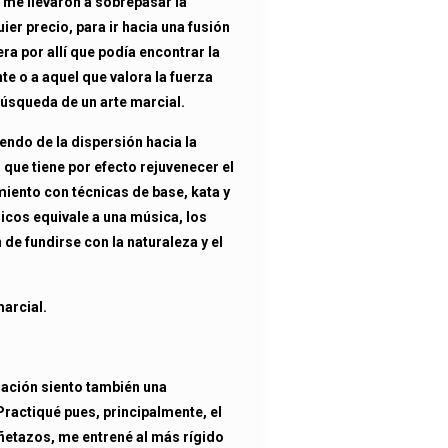
 me llevaron a sobrepasar la
er precio, para ir hacia una fusión
a por allí que podía encontrar la
nte o a aquel que valora la fuerza
 búsqueda de un arte marcial.
endo de la dispersión hacia la
l que tiene por efecto rejuvenecer el
iento con técnicas de base, kata y
icos equivale a una música, los
 de fundirse con la naturaleza y el
marcial.
uación siento también una
 Practiqué pues, principalmente, el
uñetazos, me entrené al más rígido