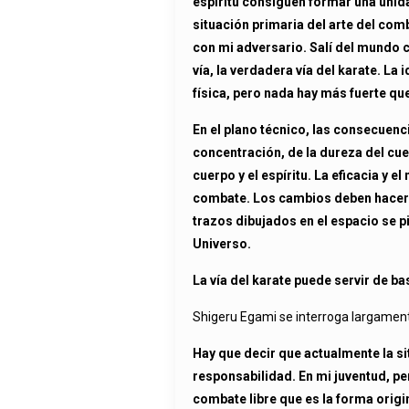
espíritu consiguen formar una unid
situación primaria del arte del com
con mi adversario. Salí del mundo c
vía, la verdadera vía del karate. La 
física, pero nada hay más fuerte que
En el plano técnico, las consecuenc
concentración, de la dureza del cuer
cuerpo y el espíritu. La eficacia 
combate. Los cambios deben hacer l
trazos dibujados en el espacio se pi
Universo.
La vía del karate puede servir de ba
Shigeru Egami se interroga largamente
Hay que decir que actualmente la s
responsabilidad. En mi juventud, pen
combate libre que es la forma orig