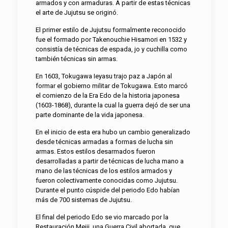
armados y con armaduras. A partir de estas técnicas
el arte de Jujutsu se originó.
El primer estilo de Jujutsu formalmente reconocido
fue el formado por Takenouchie Hisamori en 1532 y
consistía de técnicas de espada, jo y cuchilla como
también técnicas sin armas.
En 1603, Tokugawa Ieyasu trajo paz a Japón al
formar el gobierno militar de Tokugawa. Esto marcó
el comienzo de la Era Edo de la historia japonesa
(1603-1868), durante la cual la guerra dejó de ser una
parte dominante de la vida japonesa.
En el inicio de esta era hubo un cambio generalizado
desde técnicas armadas a formas de lucha sin
armas. Estos estilos desarmados fueron
desarrolladas a partir de técnicas de lucha mano a
mano de las técnicas de los estilos armados y
fueron colectivamente conocidas como Jujutsu.
Durante el punto cúspide del periodo Edo habían
más de 700 sistemas de Jujutsu.
El final del periodo Edo se vio marcado por la
Restauración Meiji, una Guerra Civil abortada, que