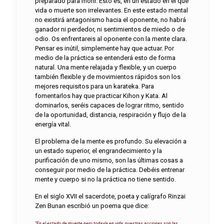
preparado para morir. Esto es, en un estado en el que
vida o muerte son irrelevantes. En este estado mental
no existirá antagonismo hacia el oponente, no habrá
ganador ni perdedor, ni sentimientos de miedo o de
odio. Os enfrentareis al oponente con la mente clara.
Pensar es inútil, simplemente hay que actuar. Por
medio de la práctica se entenderá esto de forma
natural. Una mente relajada y flexible, y un cuerpo
también flexible y de movimientos rápidos son los
mejores requisitos para un karateka. Para
fomentarlos hay que practicar Kihon y Kata. Al
dominarlos, seréis capaces de lograr ritmo, sentido
de la oportunidad, distancia, respiración y flujo de la
energía vital.
El problema de la mente es profundo. Su elevación a
un estado superior, el engrandecimiento y la
purificación de uno mismo, son las últimas cosas a
conseguir por medio de la práctica. Debéis entrenar
mente y cuerpo si no la práctica no tiene sentido.
En el siglo XVII el sacerdote, poeta y calígrafo Rinzai
Zen Bunan escribió un poema que dice:
“En el estado de muerte pero todavía en vida, nuestras acciones son las